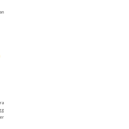
an
ra
gg
ler