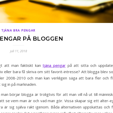
TJÄNA BRA PENGAR
PENGAR PÅ BLOGGEN
juli 11, 2018
igt att man faktiskt kan
tjäna pengar
på att sitta och uppdate
iv eller bara få skriva om sitt favorit-intresse? Att blogga blev 
er 2008-2010 och man kan verkligen säga att bara fler och fl
t sig in på marknaden.
t man börjar blogga är troligtvis för att man vill nå ut till männis
 att se vem man är och vad man gör. Vissa skapar sig ett alter-e
a är sig själva rakt igenom. Båda alternativen uppskattas och f