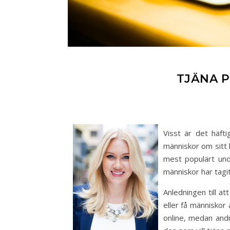
TJÄNA 
Visst är det häft
människor om sitt l
mest populärt und
människor har tagi
Anledningen till at
eller få människor
online, medan andr