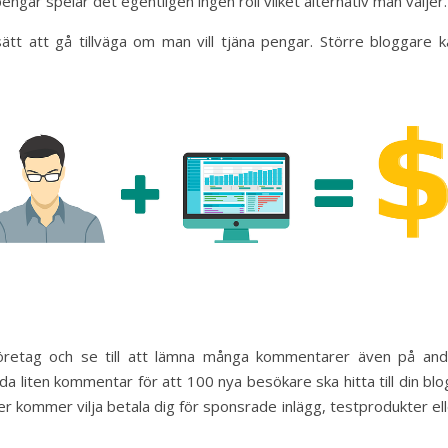
pengar spelar det egentligen ingen roll vilket alternativ man väljer.
tt att gå tillväga om man vill tjäna peng
ar. Större bloggare k
 företag och se till att lämna många kommentarer även på and
 liten kommentar för att 100 nya besökare ska hitta till din blo
ler kommer vilja betala dig för sponsrade inlägg, testprodukter el