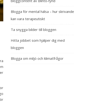
bloggcontent av Blinto‑fynd
Blogga för mental hälsa – hur skrivande
kan vara terapeutiskt
Ta snygga bilder till bloggen
Hitta jobbet som hjälper dig med
bloggen
Blogga om miljö och klimatfrågor
ra
som
er
kor
go
ör