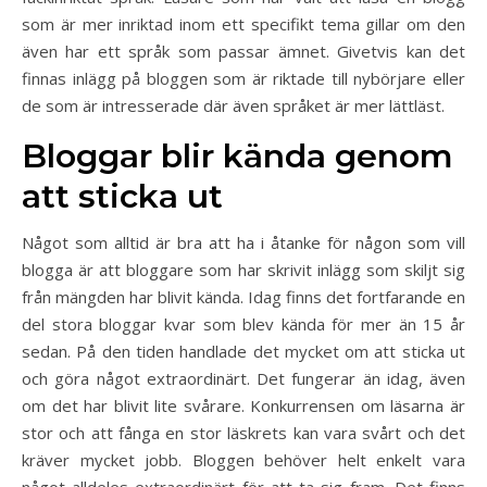
som är mer inriktad inom ett specifikt tema gillar om den
även har ett språk som passar ämnet. Givetvis kan det
finnas inlägg på bloggen som är riktade till nybörjare eller
de som är intresserade där även språket är mer lättläst.
Bloggar blir kända genom
att sticka ut
Något som alltid är bra att ha i åtanke för någon som vill
blogga är att bloggare som har skrivit inlägg som skiljt sig
från mängden har blivit kända. Idag finns det fortfarande en
del stora bloggar kvar som blev kända för mer än 15 år
sedan. På den tiden handlade det mycket om att sticka ut
och göra något extraordinärt. Det fungerar än idag, även
om det har blivit lite svårare. Konkurrensen om läsarna är
stor och att fånga en stor läskrets kan vara svårt och det
kräver mycket jobb. Bloggen behöver helt enkelt vara
något alldeles extraordinärt för att ta sig fram. Det finns